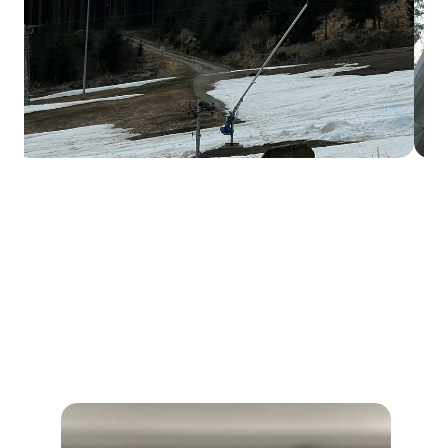
Kam
vyraziť
ďalej?