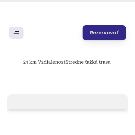
Rezervovať
24 km Vzdialenosť
Stredne ťažká trasa 
Kubínska
hoľa